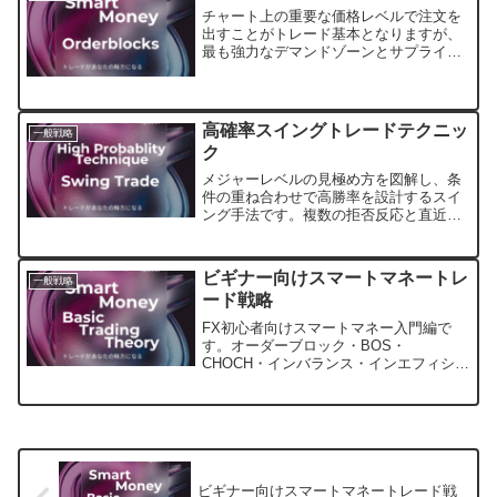
チャート上の重要な価格レベルで注文を
出すことがトレード基本となりますが、
最も強力なデマンドゾーンとサプライゾ
ーンの1つであるオーダーブロックについ
てFX初心者に向けてやさしく解説しま
す。
高確率スイングトレードテクニッ
一般戦略
ク
メジャーレベルの見極め方を図解し、条
件の重ね合わせで高勝率を設計するスイ
ング手法です。複数の拒否反応と直近形
成が揃う強いゾーンで待ち伏せするだけ
の実践手順をFX初心者に向けて解説しま
す。
ビギナー向けスマートマネートレ
一般戦略
ード戦略
FX初心者向けスマートマネー入門編で
す。オーダーブロック・BOS・
CHOCH・インバランス・インエフィシェ
ンシー・流動性を図解し、実例で基礎を
固めます。定義と見分け方をEURUSDの
1時間足チャートで確認しながら、実務的
にトレード手法に当てはめて練習しま
す。
ビギナー向けスマートマネートレード戦